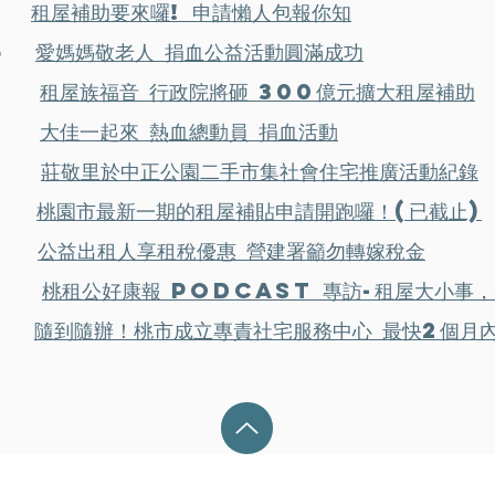
15
租屋補助要來囉! 申請懶人包報你知
06
愛媽媽敬老人 捐血公益活動圓滿成功
31
租屋族福音 行政院將砸 300億元擴大租屋補助
21
大佳一起來 熱血總動員 捐血活動
19
莊敬里於中正公園二手市集社會住宅推廣活動紀錄
11
桃園市最新一期的租屋補貼申請開跑囉！(已截止)
18
公益出租人享租稅優惠 營建署籲勿轉嫁稅金
31
桃租公好康報 Podcast 專訪-租屋大小事
10
隨到隨辦！桃市成立專責社宅服務中心 最快2個月