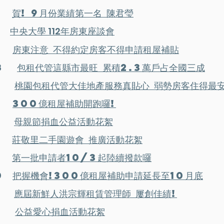
13
賀! 9月份業績第一名 陳君
瑩
05
中央大學 112年房東座談會
11
房東注意 不得約定房客不得申請租屋補貼
08
包租代管這縣市最旺 累積2.3萬戶占全國三成
22
桃園包租代管大佳地產服務真貼心 弱勢房客住得最
01
300億租屋補助開跑囉!
12
母親節捐血公益活動花絮
11
莊敬里二手園遊會 推廣活動花絮
12
第一批申請者10/3起陸續撥款囉
30
把握機會!300億租屋補助申請延長至10月底
21
應屆新鮮人洪宗輝租賃管理師 屢創佳績!
8
公益愛心捐血活動花絮