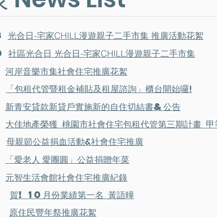
8
推廣
活動
花絮
光合日-宅家CHILL漫遊親子二手市集
0
社區光合日 光合日-宅家CHILL漫遊親子二手市集
7
河岸音樂市集社會住宅推廣花絮
2
「包租代管暨租金補貼及租屋諮詢」櫃台開始囉!
9
新青安貸款新貸戶實施新的自住切結書&公告
3
大佳地產榮獲 桃園市社會住宅包租代管第三期計畫 甲
0
母親節公益捐血活動&社會住宅推廣
2
「愛老人 愛團圓」公益捐贈年菜
2
元智
生活會館社會住宅
推廣紀錄
01
賀! 10月份業績第一名 黃語曈
29
原住民豐年祭推廣花絮