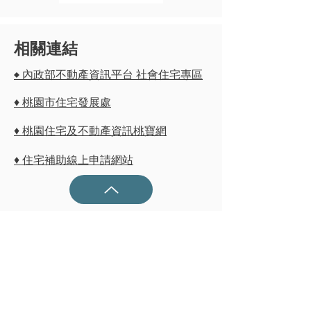
相關連結
♦ 內政部不動產資訊平台 社會住宅專區
♦ 桃園市住宅發展處
♦ 桃園住宅及不動產資訊桃寶網
♦ 住宅補助線上申請網站
​桃園服務處
地址：桃園市桃園區同安街455巷3弄9號
電話：03-317-1717
​免付費服務：0800-321-701
rent
housese@gmail.com
E-Mail：